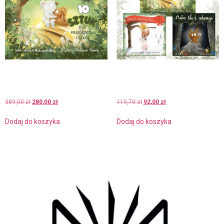
10 x Mała Wu, miś Domi i
PAKIET TRZECH KSIĄŻEK
wiosna. Koszt dostawy w
(MW1/3/4). Koszt dostawy
Polsce wynosi 0.
w Polsce wynosi 0
389,00
zł
280,00
zł
119,70
zł
92,00
zł
Dodaj do koszyka
Dodaj do koszyka