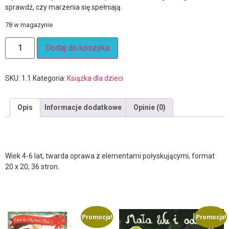
sprawdź, czy marzenia się spełniają.
78 w magazynie
Dodaj do koszyka
SKU:
1.1
Kategoria:
Książka dla dzieci
Opis
Informacje dodatkowe
Opinie (0)
Opis
Wiek 4-6 lat, twarda oprawa z elementami połyskującymi, format
20 x 20, 36 stron.
Podobne produkty
Promocja!
Promocja!