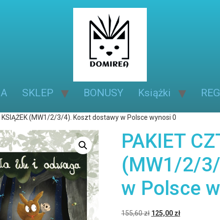
NA
SKLEP
BONUSY
Książki
REG
KSIĄŻEK (MW1/2/3/4). Koszt dostawy w Polsce wynosi 0
PAKIET CZ
(MW1/2/3/
w Polsce w
155,60
zł
125,00
zł