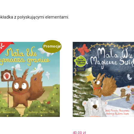
kładka z połyskującymi elementami.
Promocja!
Wu wyznacza granice.
Mała Wu i Magiczne Święt
dostawy w Polsce wynosi
40,00
zł