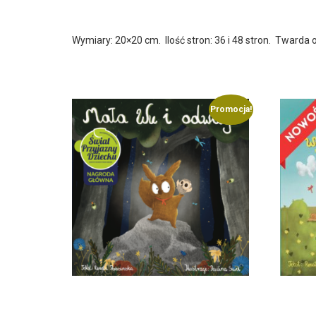
Opis
Wymiary: 20×20 cm.
Ilość stron: 36 i 48 stron.
Twarda o
Podobne produkty
Promocja!
Mała Wu i odwaga. Koszt
Mała 
dostawy w Polsce wynosi 0
Koszt 