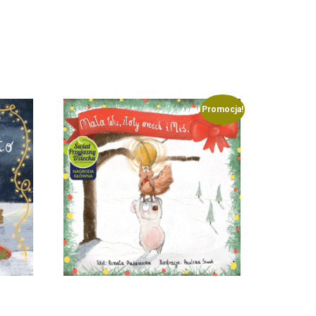
Promocja!
o
Mała Wu, złoty orzech i Miś.
Koszt dostawy w Polsce wynosi